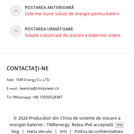
POSTAREA ANTERIOARĂ
Cele mai bune soluții de energie pentru baterii
POSTAREA URMĂTOARE
Soluție industrială de stocare a bateriilor solare
CONTACTAŢI-NE
Add : TMR Energy Co.,LTD
lwenna@tmrpower.cn
E-mail :
+86 15050528387
Tel /Whatsapp:
© 2026 Producător din China de sisteme de stocare a
energiei bateriei - TMRenergy. Rețea IPv6 acceptată
|
|
|
blog
Harta site-ului
Xml
Politica de confidențialitate