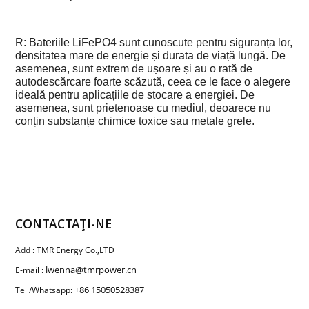
R: Bateriile LiFePO4 sunt cunoscute pentru siguranța lor,
densitatea mare de energie și durata de viață lungă. De
asemenea, sunt extrem de ușoare și au o rată de
autodescărcare foarte scăzută, ceea ce le face o alegere
ideală pentru aplicațiile de stocare a energiei. De
asemenea, sunt prietenoase cu mediul, deoarece nu
conțin substanțe chimice toxice sau metale grele.
CONTACTAŢI-NE
Add : TMR Energy Co.,LTD
lwenna@tmrpower.cn
E-mail :
+86 15050528387
Tel /Whatsapp: