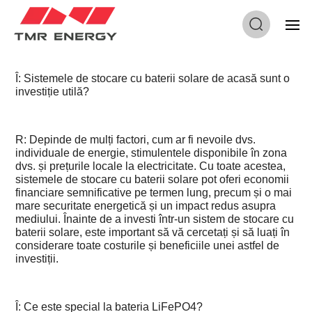
Găsiți răspunsuri utile sau orice întrebări bazate pe
bateriile de stocare a energiei solare.
Î: Sistemele de stocare cu baterii solare de acasă sunt o
investiție utilă?
R: Depinde de mulți factori, cum ar fi nevoile dvs.
individuale de energie, stimulentele disponibile în zona
dvs. și prețurile locale la electricitate. Cu toate acestea,
sistemele de stocare cu baterii solare pot oferi economii
financiare semnificative pe termen lung, precum și o mai
mare securitate energetică și un impact redus asupra
mediului. Înainte de a investi într-un sistem de stocare cu
baterii solare, este important să vă cercetați și să luați în
considerare toate costurile și beneficiile unei astfel de
investiții.
Î: Ce este special la bateria LiFePO4?